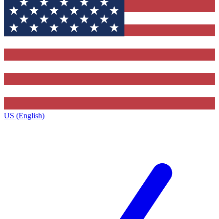
US (English)