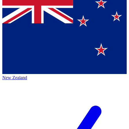
New Zealand