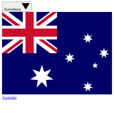
Australasia
Australia