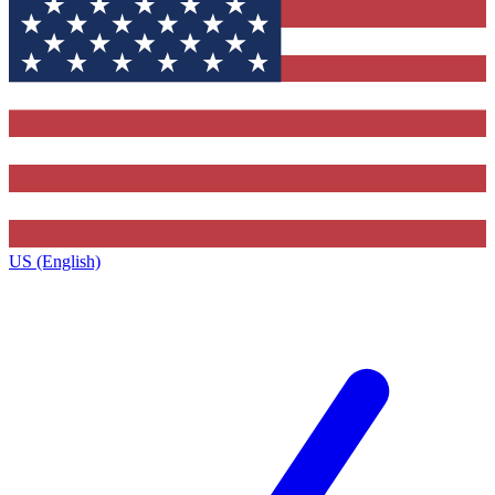
US (English)