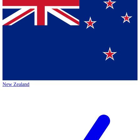
New Zealand