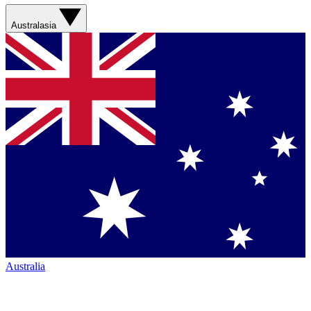
Australasia
Australia