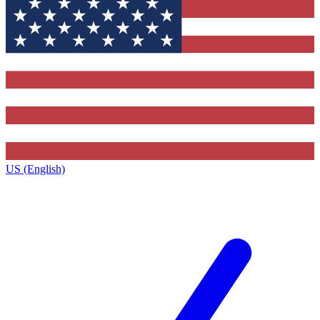
US (English)