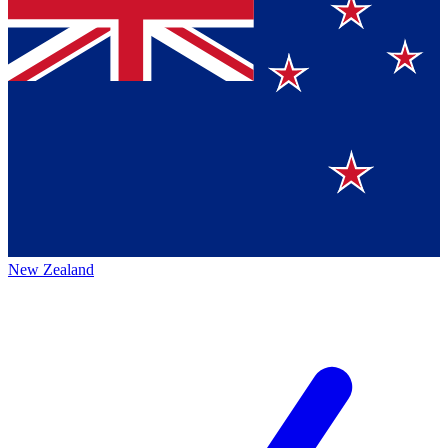
New Zealand