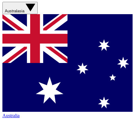
Australasia
Australia