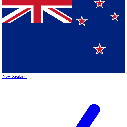
New Zealand