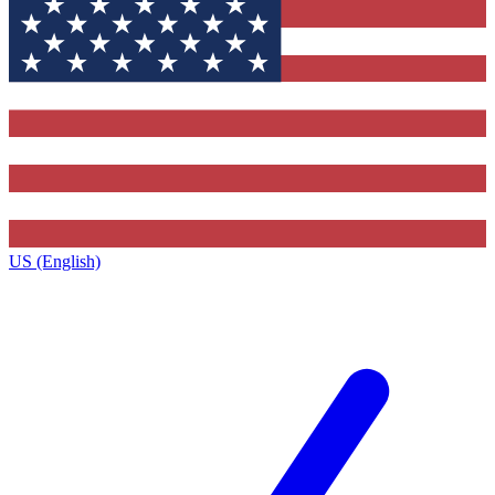
US (English)