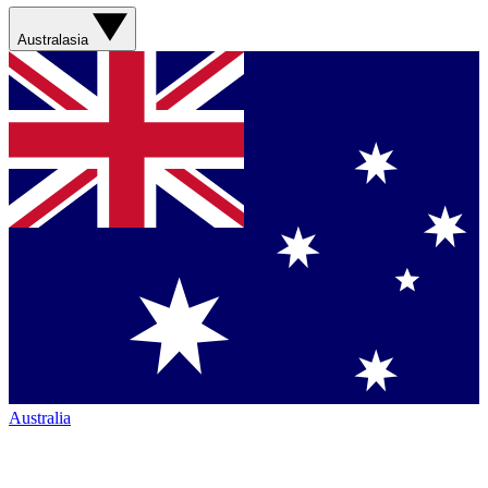
Australasia
Australia