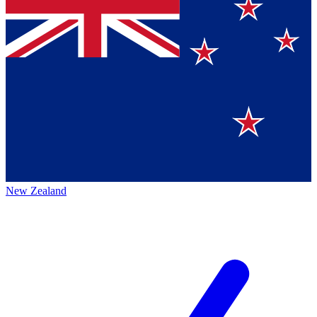
New Zealand