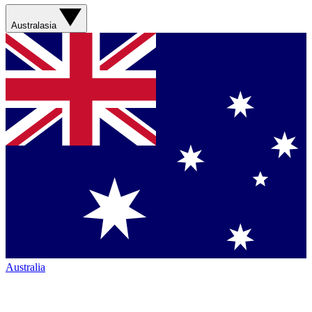
Australasia
Australia