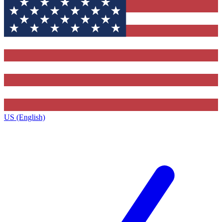
US (English)