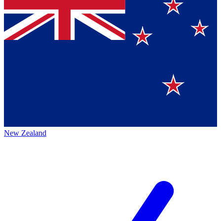
New Zealand