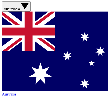
Australasia
Australia