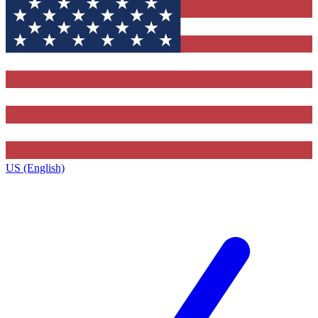
US (English)