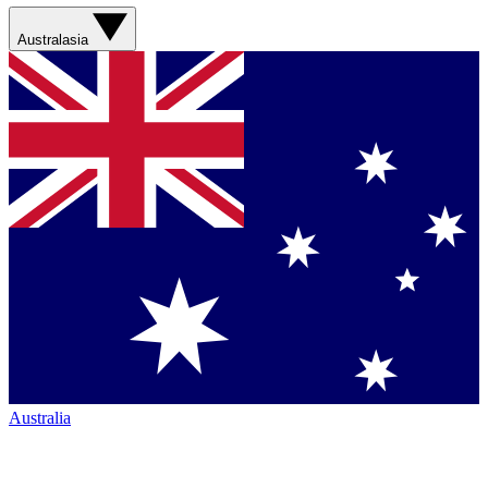
Australasia
Australia