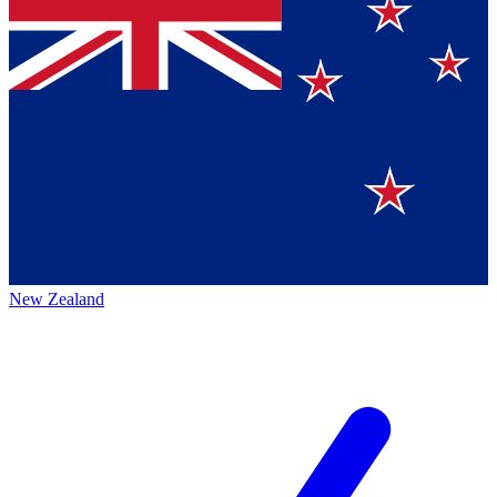
New Zealand