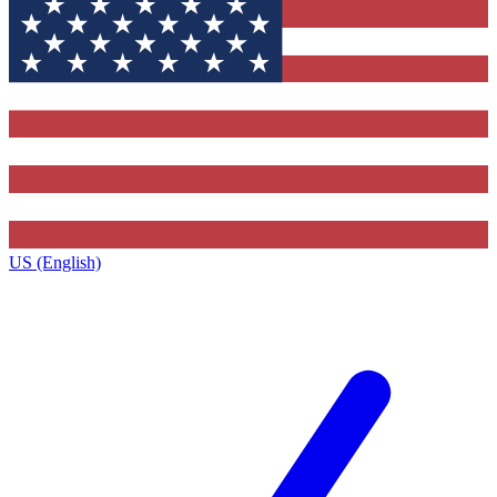
US (English)