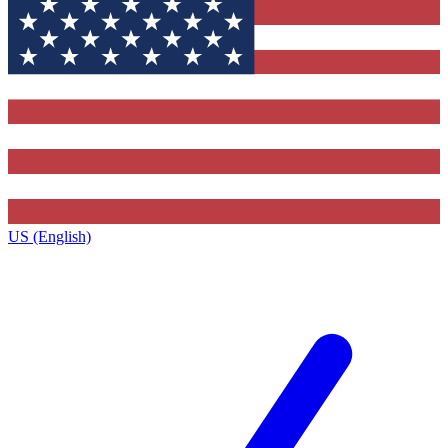
US (English)