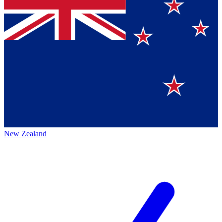
New Zealand