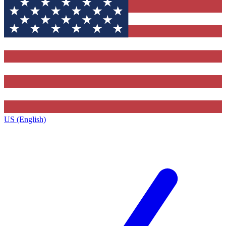
US (English)