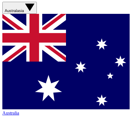
Australasia
Australia