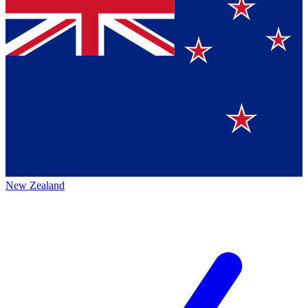
New Zealand