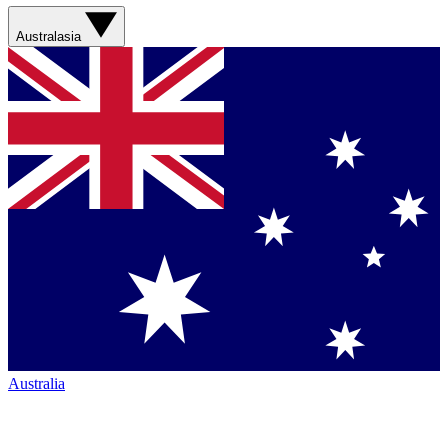
Australasia
Australia