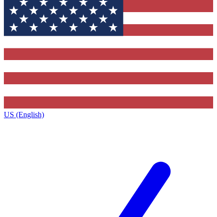
US (English)