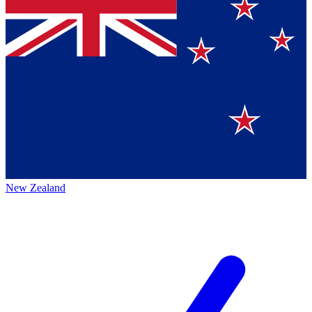
New Zealand