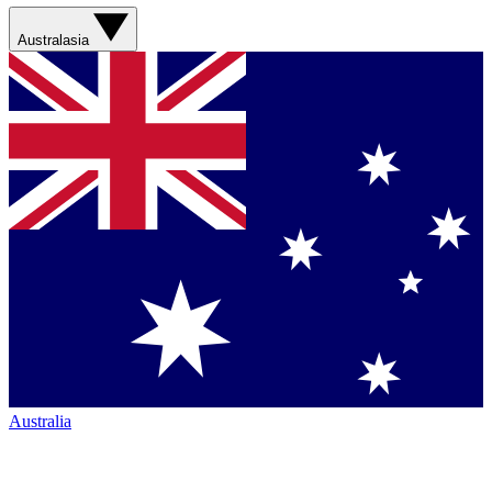
Australasia
Australia