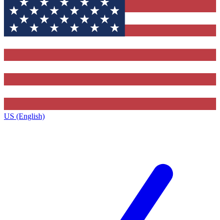
US (English)