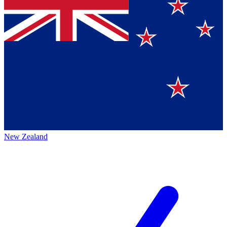
New Zealand