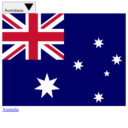
Australasia
Australia