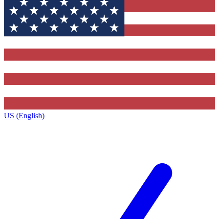
US (English)