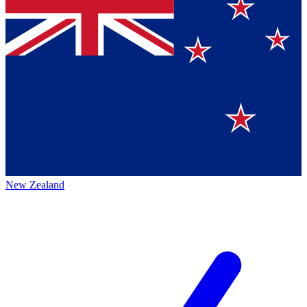
New Zealand