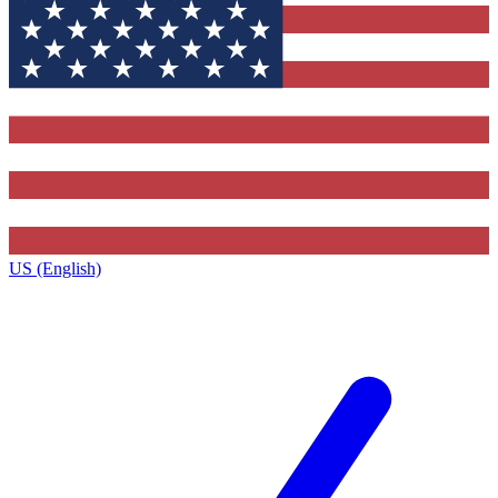
US (English)