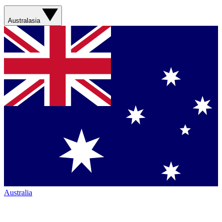
Australasia
Australia