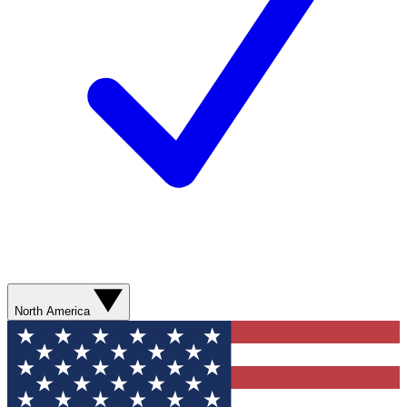
North America