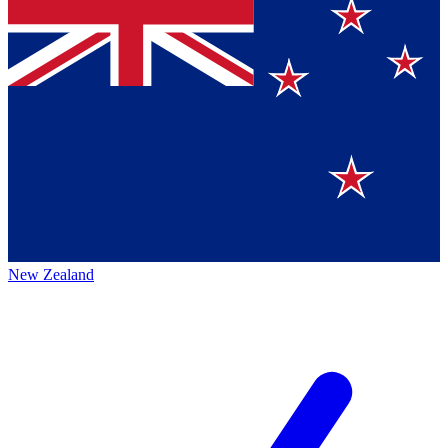
New Zealand