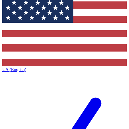
US (English)