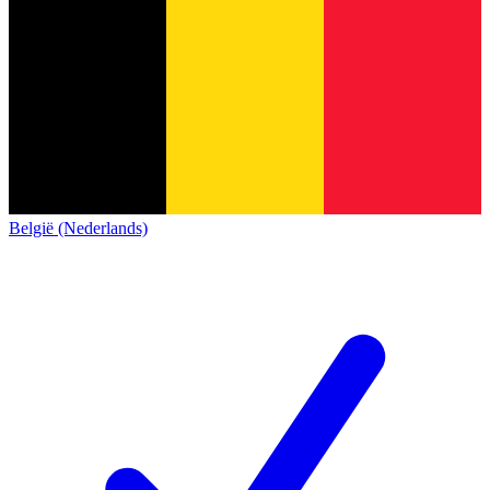
België (Nederlands)