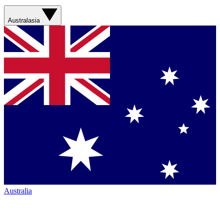
Australasia
Australia