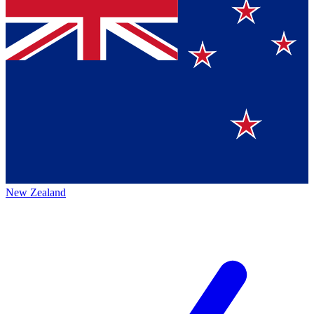
New Zealand