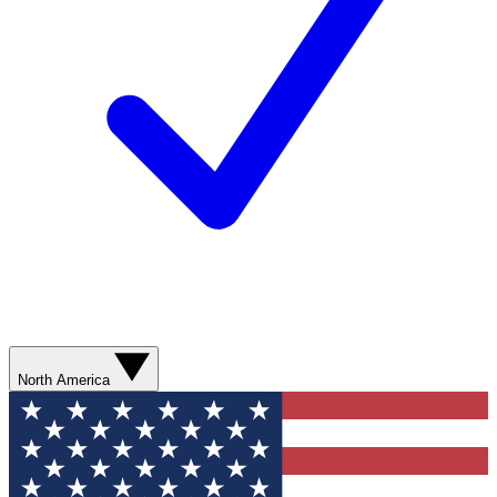
North America