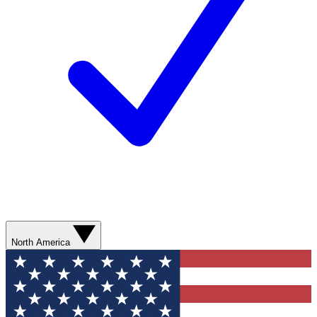
North America