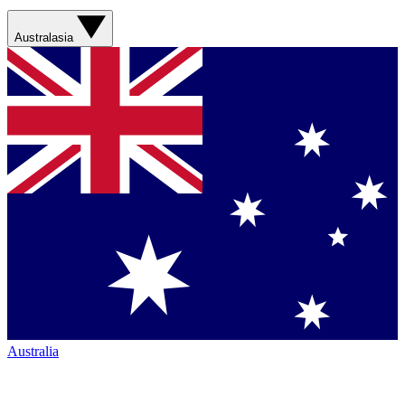
Australasia
Australia