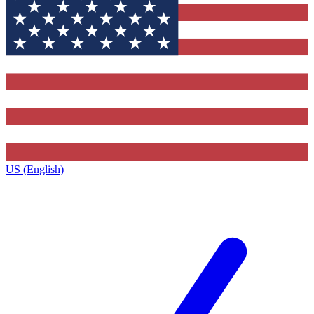
US (English)