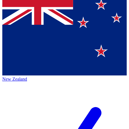
New Zealand