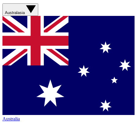
Australasia
Australia