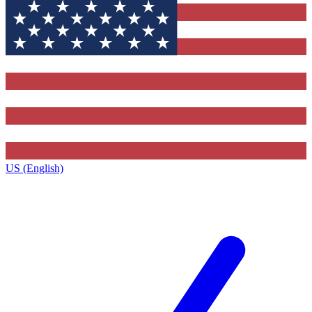
US (English)