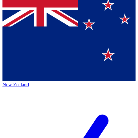
New Zealand