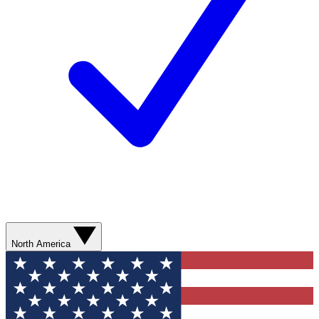
North America