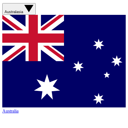
Australasia
Australia