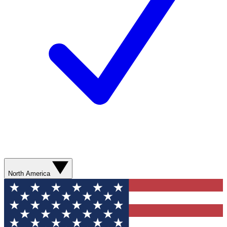
North America