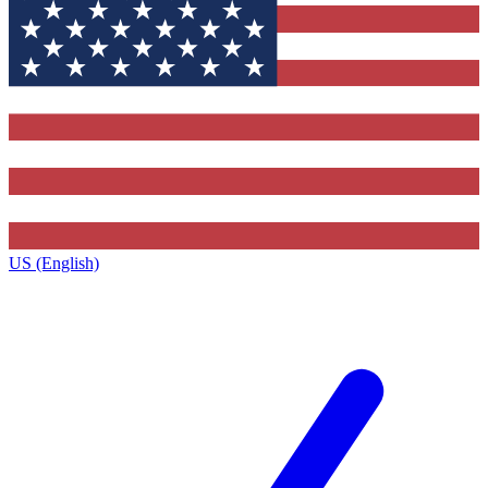
US (English)