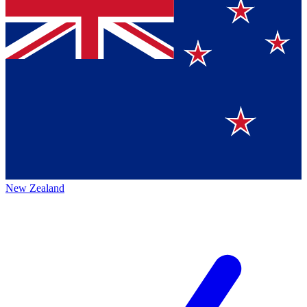
New Zealand