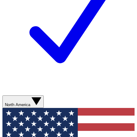
North America