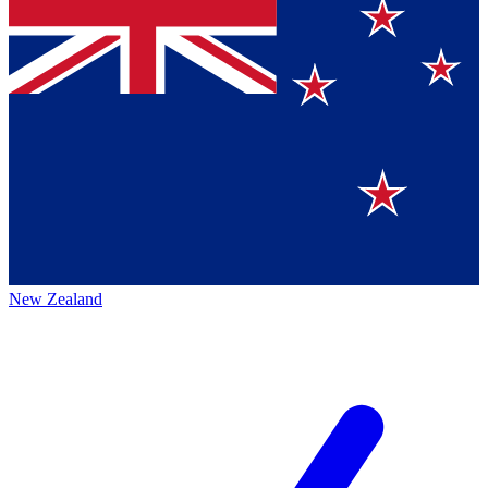
New Zealand