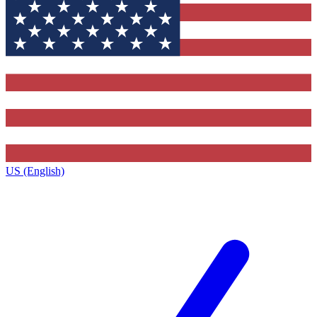
US (English)