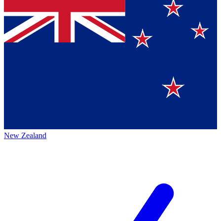
New Zealand