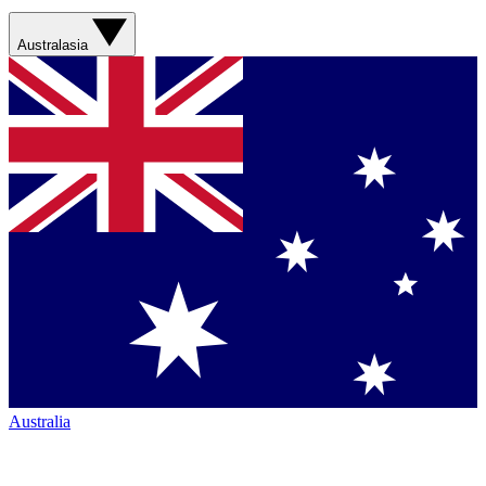
Australasia
Australia