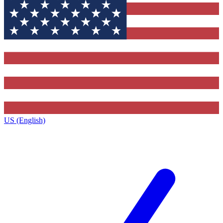
US (English)