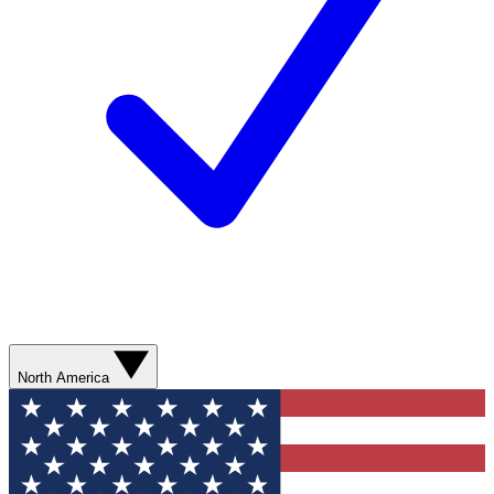
North America