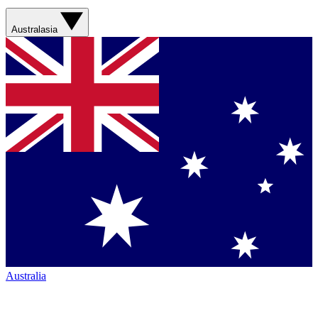
Australasia
Australia