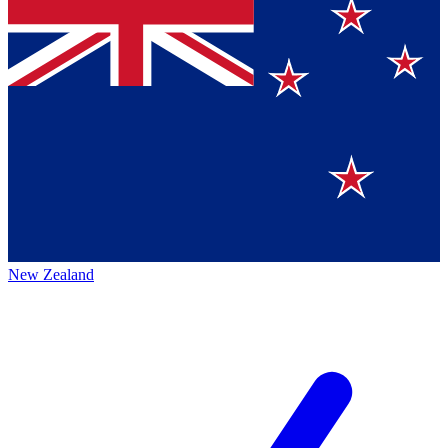
New Zealand