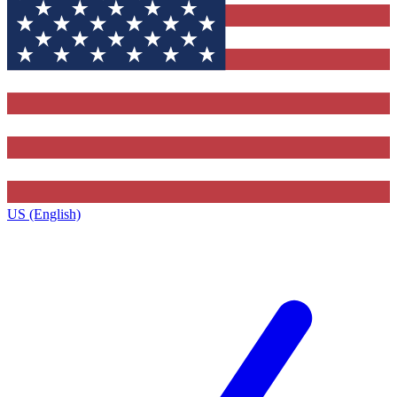
US (English)