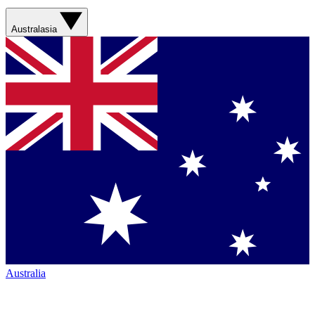
Australasia
Australia