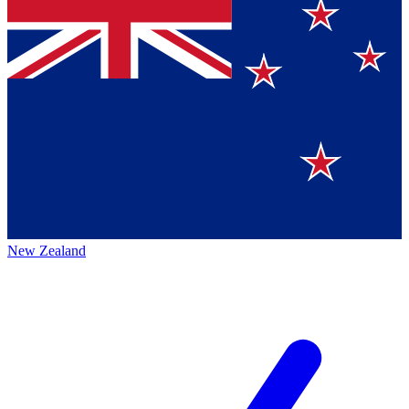
New Zealand