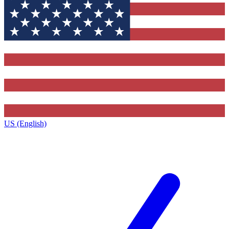
US (English)