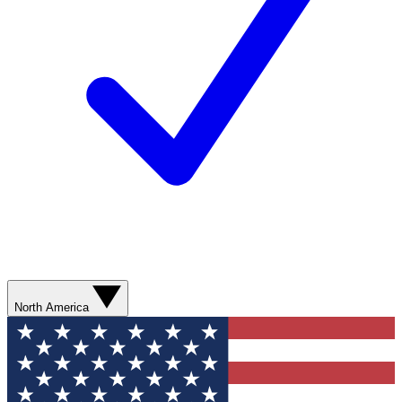
North America