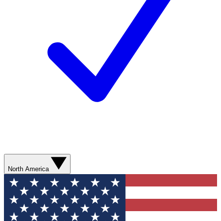
North America