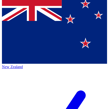
New Zealand