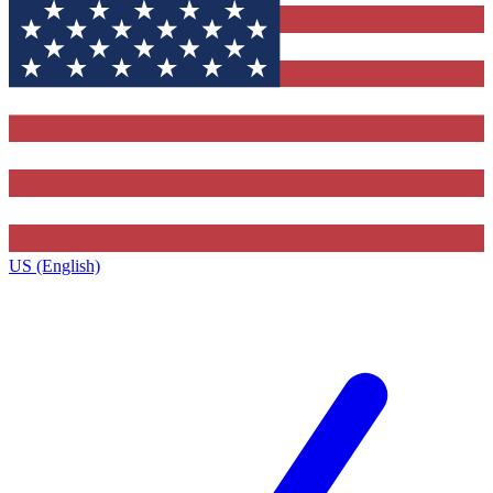
US (English)