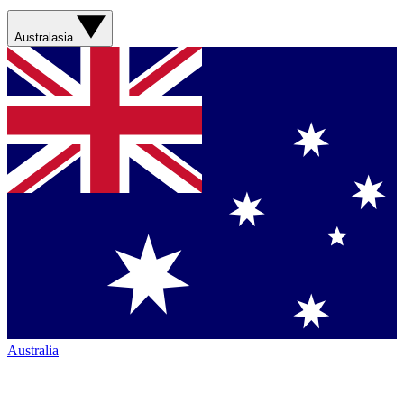
Australasia
Australia