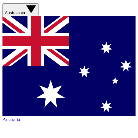
Australasia
Australia