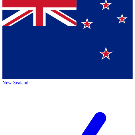
New Zealand