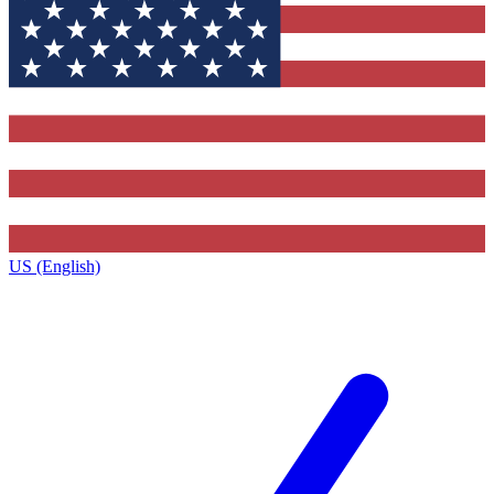
US (English)