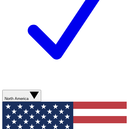
North America