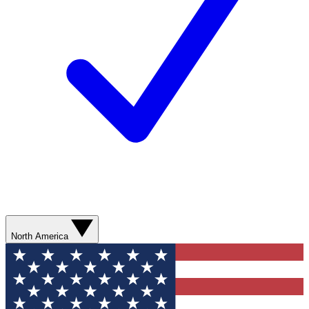
North America