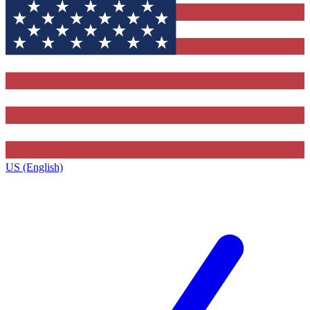
US (English)