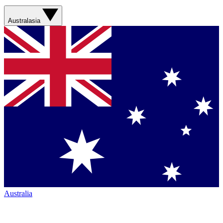
Australasia
Australia