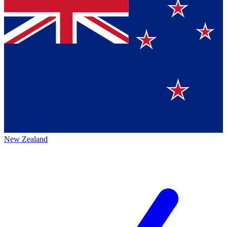
New Zealand