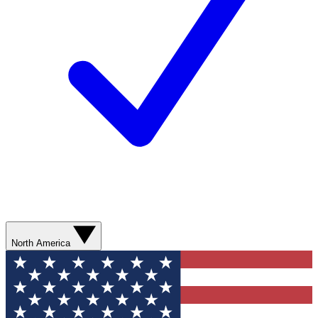
North America