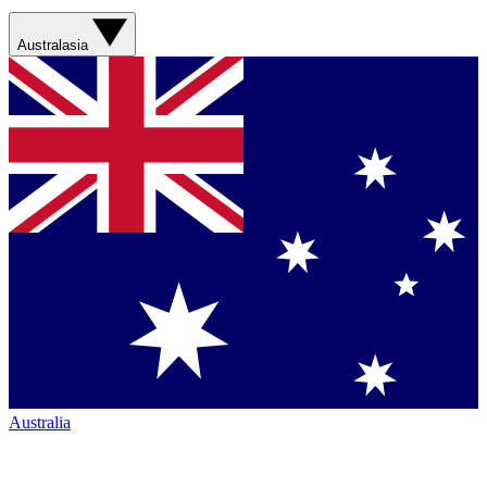
Australasia
Australia