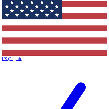
US (English)