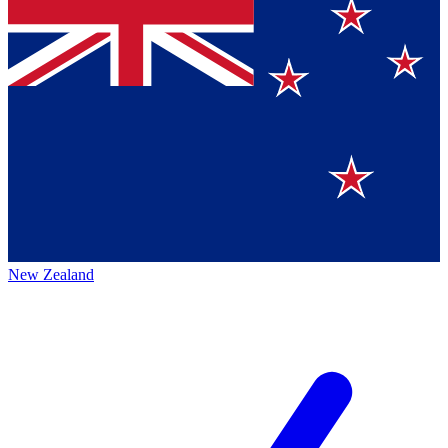
New Zealand