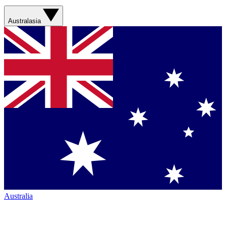
Australasia
Australia