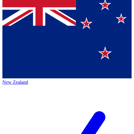
New Zealand