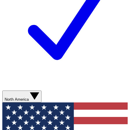
North America