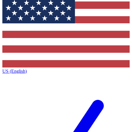
US (English)