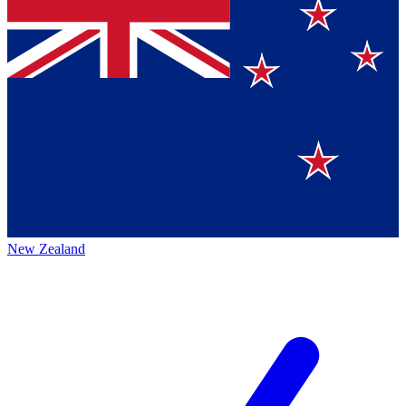
New Zealand