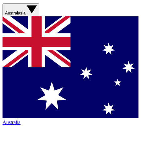
Australasia
Australia