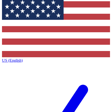
US (English)