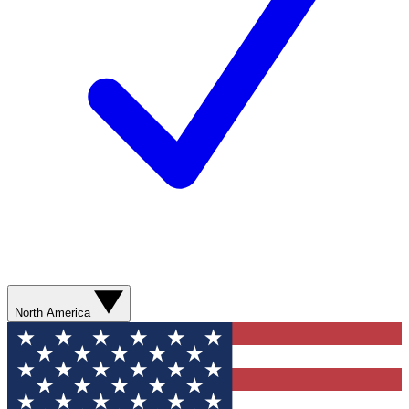
North America