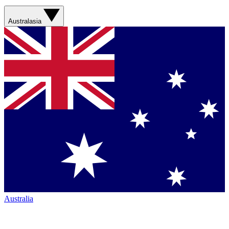
Australasia
Australia