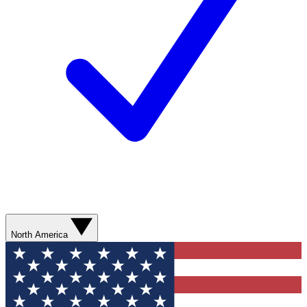
North America