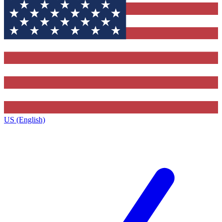
US (English)