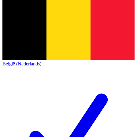
België (Nederlands)