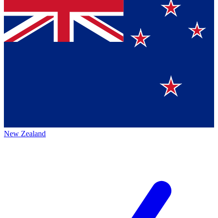
New Zealand