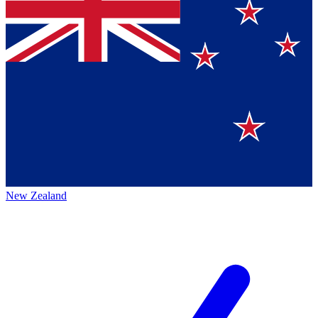
New Zealand