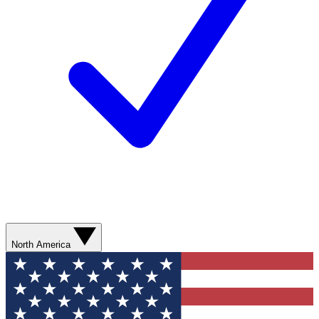
North America