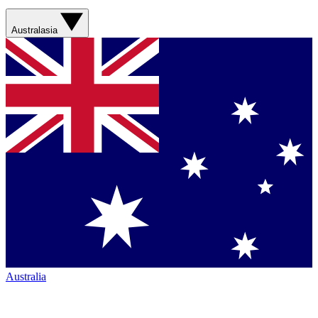
Australasia
Australia