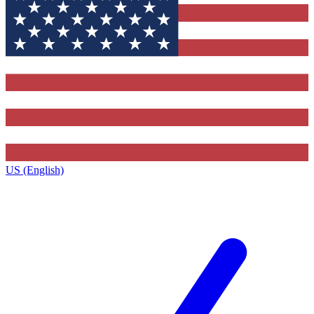
US (English)