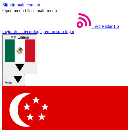
Skip to main content
Open menu
Close main menu
TechRadar
Lo
mejor de la tecnología, en un solo lugar
MX Edition
Asia