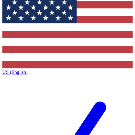
US (English)