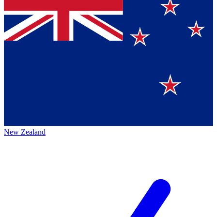
New Zealand