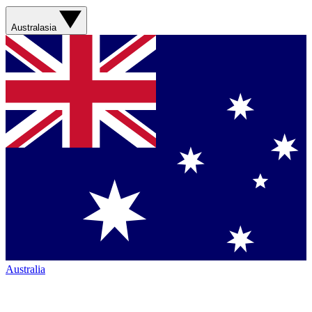
Australasia
Australia