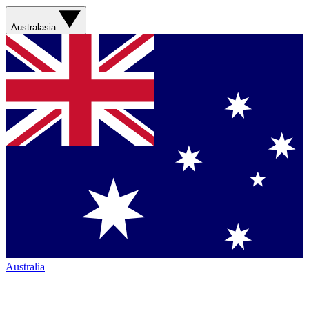
Australasia
Australia