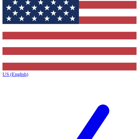
US (English)