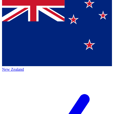
New Zealand