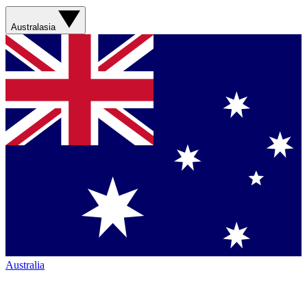
Australasia
Australia