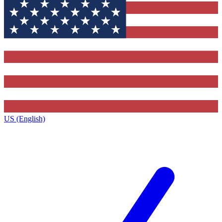
US (English)