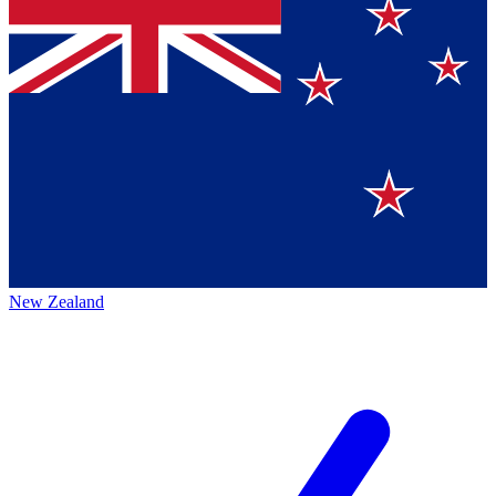
New Zealand