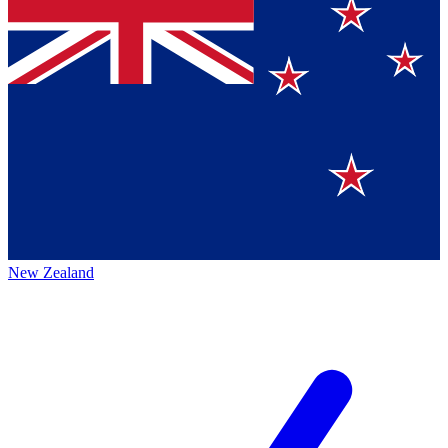
New Zealand