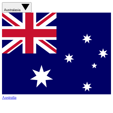
Australasia
Australia