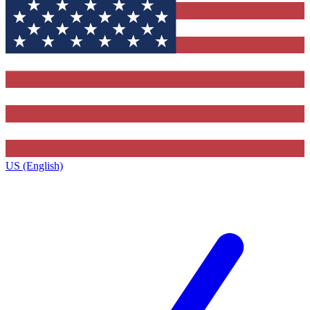
US (English)