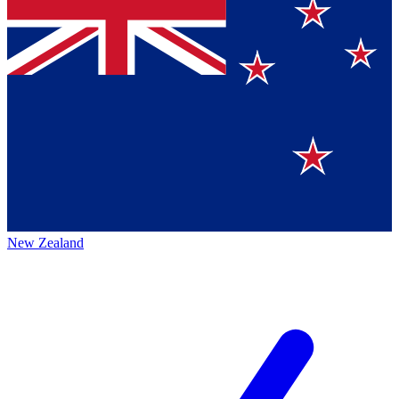
New Zealand