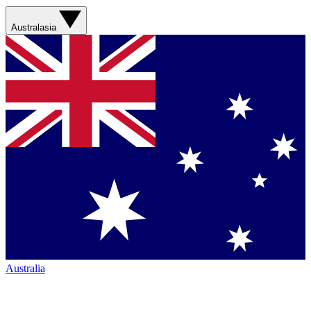
Australasia
Australia