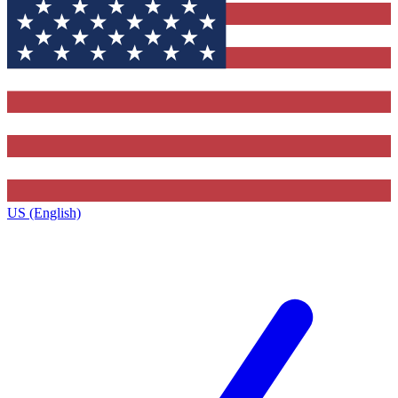
US (English)