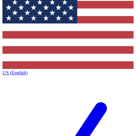
US (English)