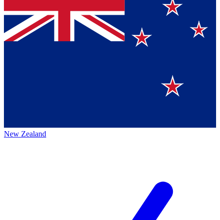
New Zealand