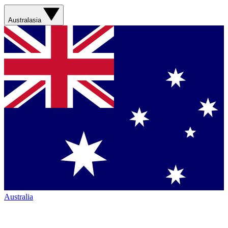
Australasia
Australia