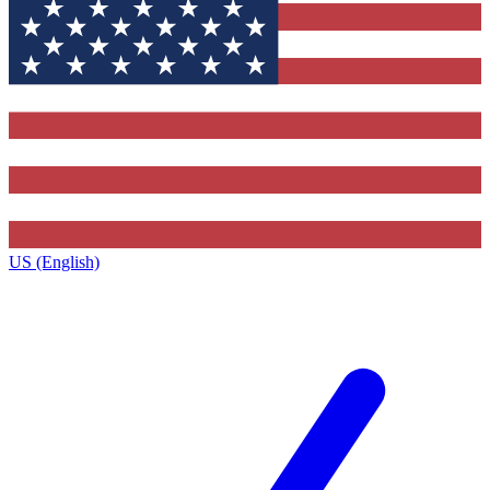
US (English)