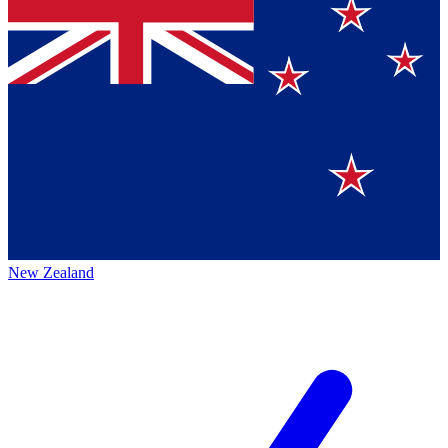
New Zealand