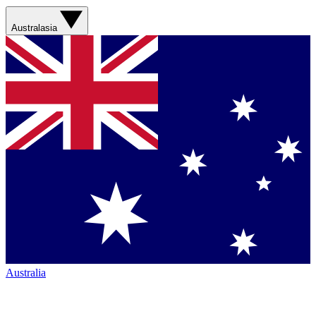
Australasia
Australia