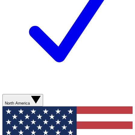
North America