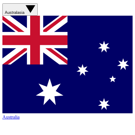
Australasia
Australia