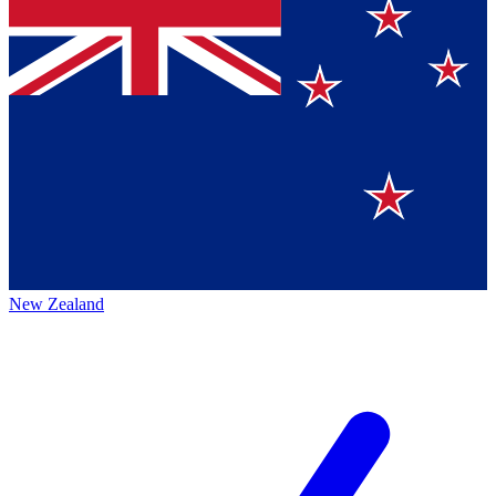
New Zealand