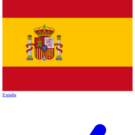
España