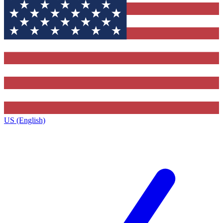
US (English)