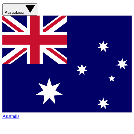
Australasia
Australia