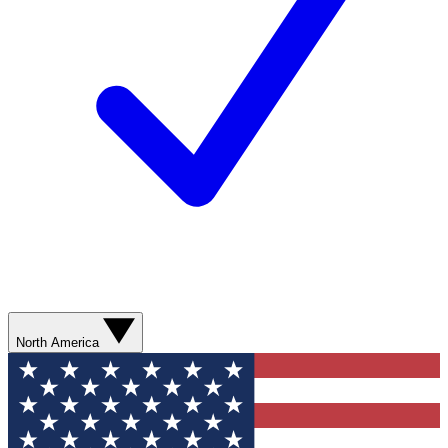
North America