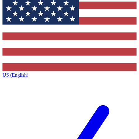
US (English)