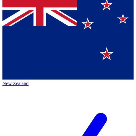
New Zealand