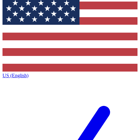
US (English)