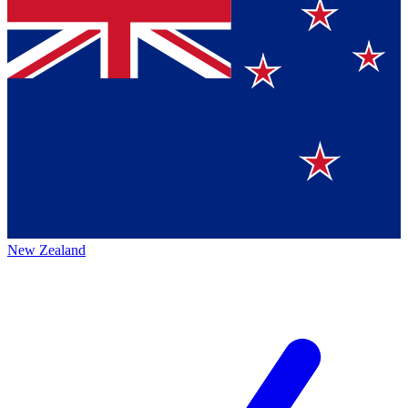
New Zealand