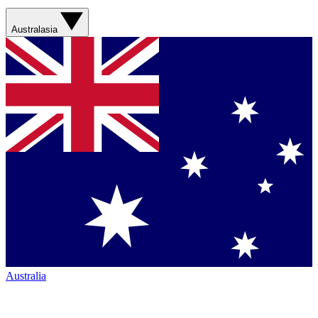
Australasia
Australia