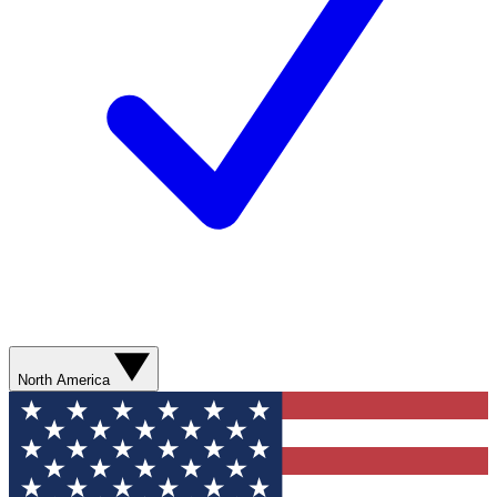
North America