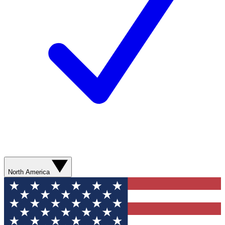
North America