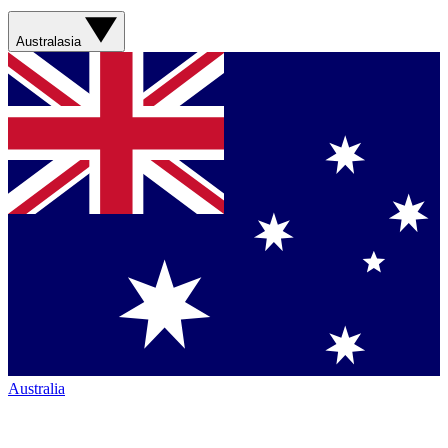
Australasia
Australia