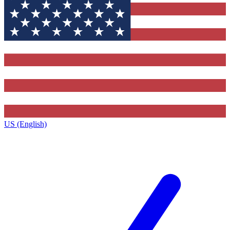
US (English)