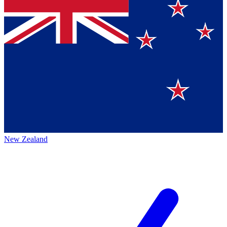
New Zealand