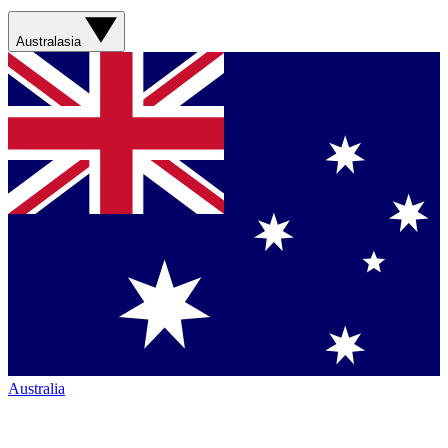
Australasia
Australia