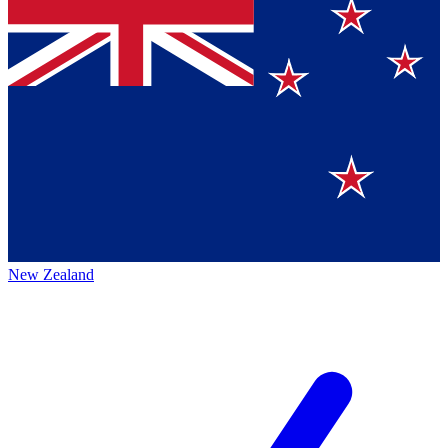
New Zealand