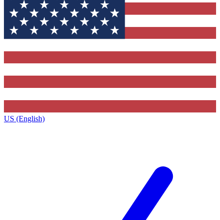
US (English)