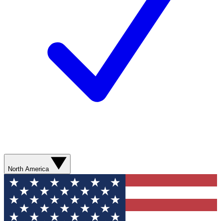
North America