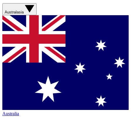
Australasia
Australia