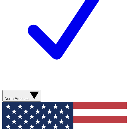
North America