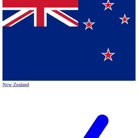
New Zealand