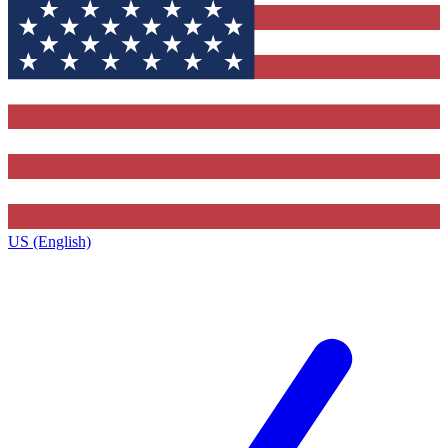
US (English)