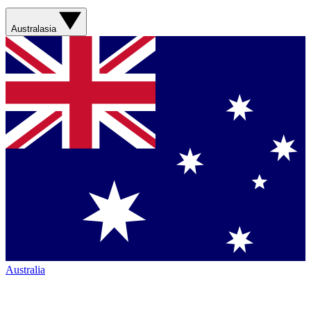
Australasia
Australia