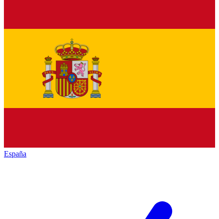
España