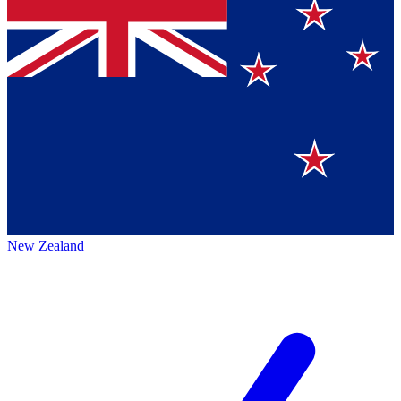
New Zealand