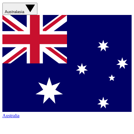
Australasia
Australia