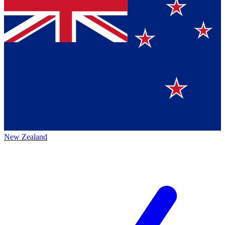
New Zealand