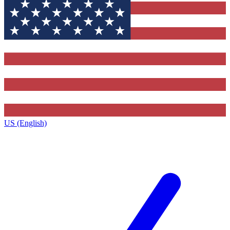
US (English)