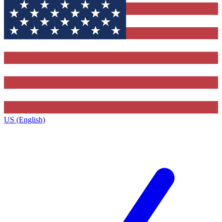
US (English)