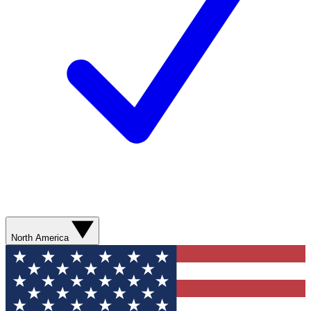
North America