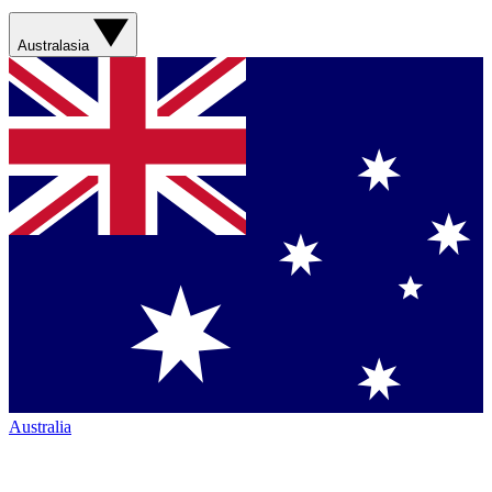
Australasia
Australia