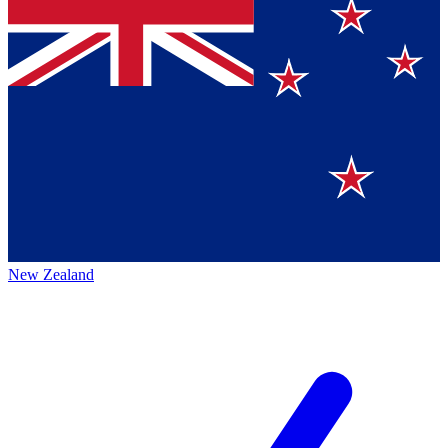
New Zealand