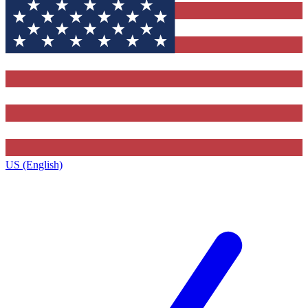
US (English)