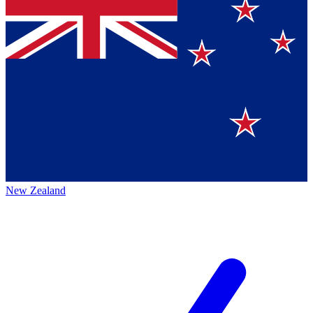
New Zealand