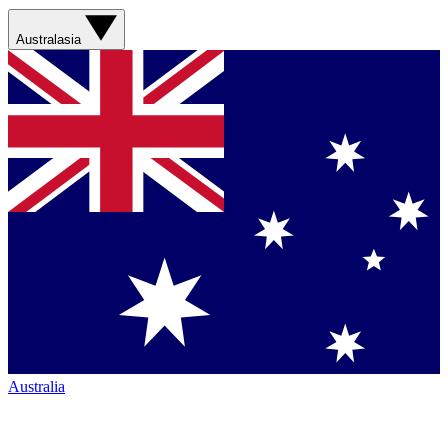
Australasia
Australia