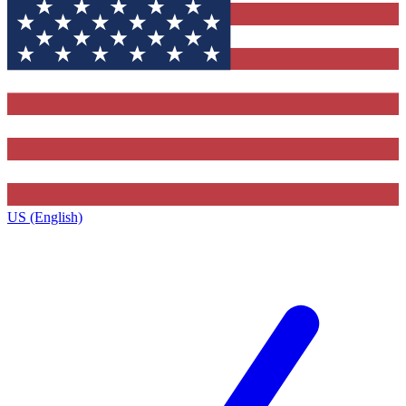
US (English)