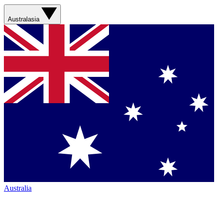
Australasia
Australia