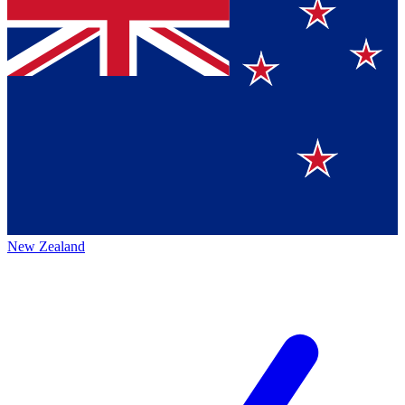
New Zealand