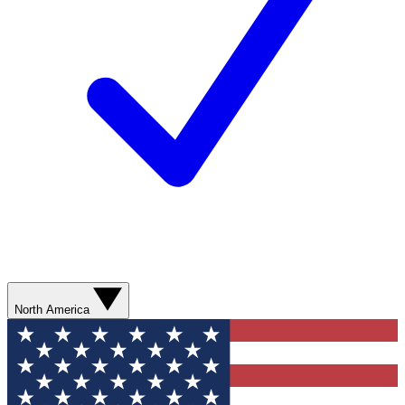
North America