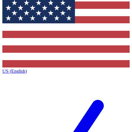
US (English)