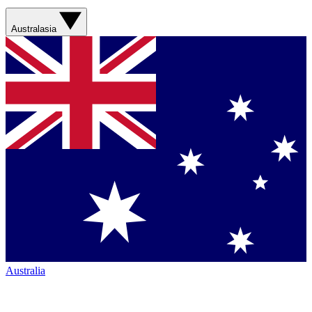
Australasia
Australia