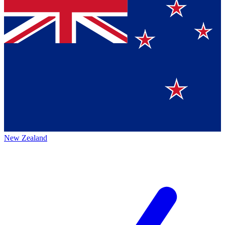
New Zealand