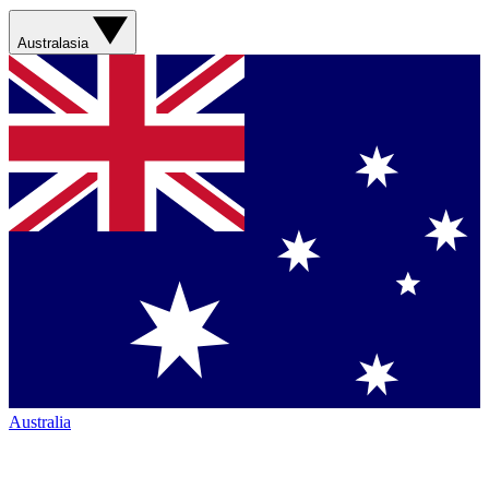
Australasia
Australia