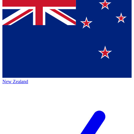
New Zealand