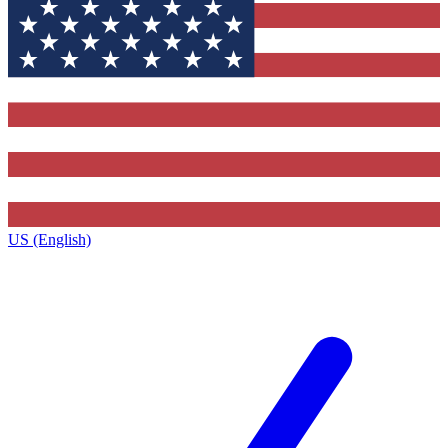
US (English)