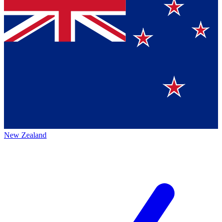
New Zealand