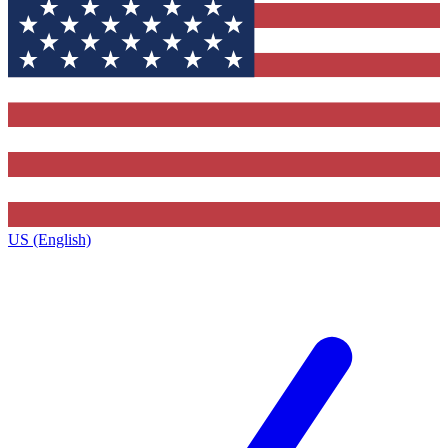
US (English)