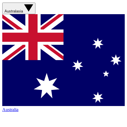
Australasia
Australia